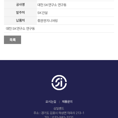
공사명
대전 SK연구소 연구동
발주처
SK건설
납품처
중원엔지니어링
대전 SK연구소 연구동
오시는길
제품문의
삼일벤드
주소 : 경기도 김포시 하성면 마곡리 213-1
TEL : 031-981-3131