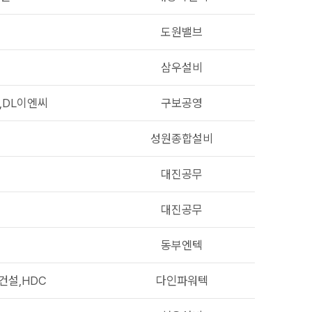
도원밸브
삼우설비
,DL이엔씨
구보공영
성원종합설비
대진공무
대진공무
동부엔텍
건설,HDC
다인파워텍