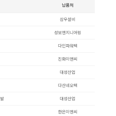
납품처
삼우설비
성보엔지니어링
다인파워텍
진화이앤씨
대성산업
다산네오텍
개발
대성산업
한은이엔씨