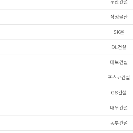
두산건설
삼성물산
SK온
DL건설
대보건설
포스코건설
GS건설
대우건설
동부건설