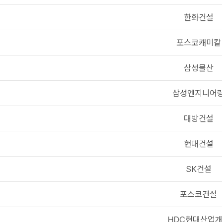
한화건설
포스코캐미칼
삼성물산
삼성엔지니어
대방건설
현대건설
SK건설
포스코건설
HDC현대산업