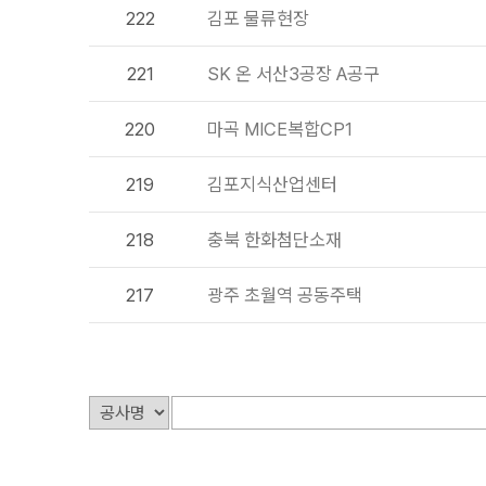
222
김포 물류현장
221
SK 온 서산3공장 A공구
220
마곡 MICE복합CP1
219
김포지식산업센터
218
충북 한화첨단소재
217
광주 초월역 공동주택