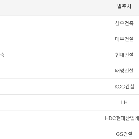
발주처
삼우건축
대우건설
건축
현대건설
태영건설
KCC건설
LH
HDC현대산업
GS건설