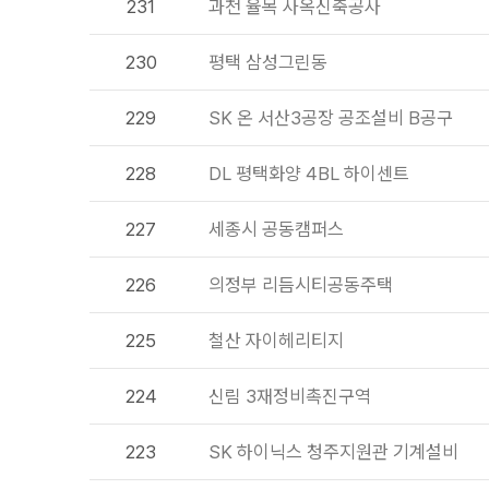
231
과천 율목 사옥신축공사
230
평택 삼성그린동
229
SK 온 서산3공장 공조설비 B공구
228
DL 평택화양 4BL 하이센트
227
세종시 공동캠퍼스
226
의정부 리듬시티공동주택
225
철산 자이헤리티지
224
신림 3재정비촉진구역
223
SK 하이닉스 청주지원관 기계설비