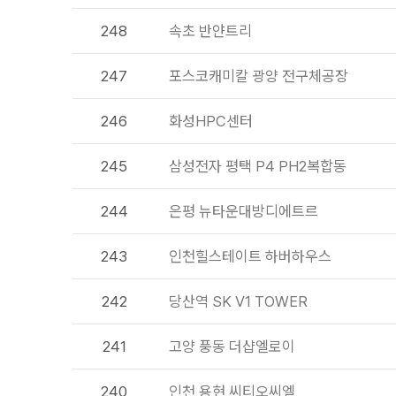
248
속초 반얀트리
247
포스코캐미칼 광양 전구체공장
246
화성HPC센터
245
삼성전자 평택 P4 PH2복합동
244
은평 뉴타운대방디에트르
243
인천힐스테이트 하버하우스
242
당산역 SK V1 TOWER
241
고양 풍동 더샵엘로이
240
인천 용현 씨티오씨엘