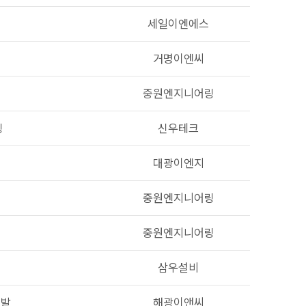
세일이엔에스
거명이엔씨
중원엔지니어링
링
신우테크
대광이엔지
중원엔지니어링
중원엔지니어링
삼우설비
개발
해광이앤씨