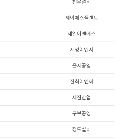
천우설비
제이에스플랜트
세일이엔에스
세영이엔지
을지공영
진화이엔씨
세진산업
구보공영
정도설비