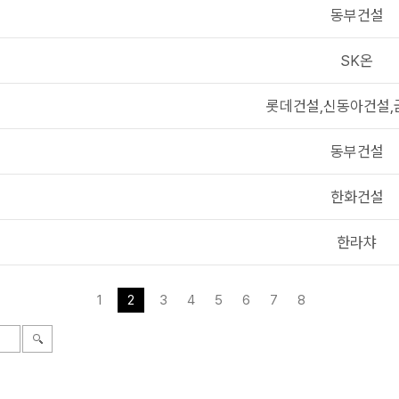
동부건설
SK온
롯데건설,신동아건설,
동부건설
한화건설
한라챠
1
2
3
4
5
6
7
8