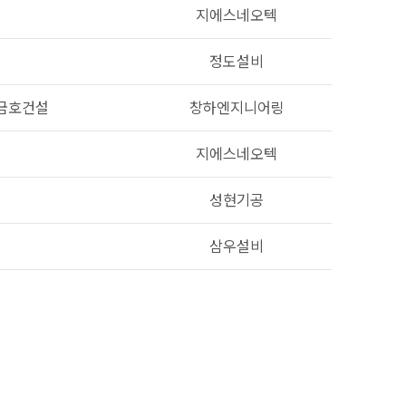
지에스네오텍
정도설비
금호건설
창하엔지니어링
지에스네오텍
성현기공
삼우설비