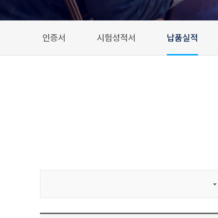
인증서
시험성적서
납품실적