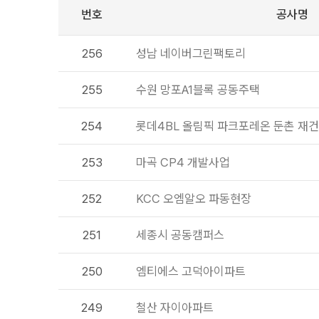
번호
공사명
256
성남 네이버그린팩토리
255
수원 망포A1블록 공동주택
254
롯데4BL 올림픽 파크포레온 둔촌 재
253
마곡 CP4 개발사업
252
KCC 오엠알오 파동현장
251
세종시 공동캠퍼스
250
엠티에스 고덕아이파트
249
철산 자이아파트