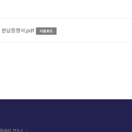
 완납증명서.pdf
마곡리 213-1