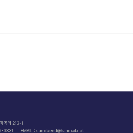
마곡리 213-1
9-3831
EMAIL : samilbend@hanmail.net