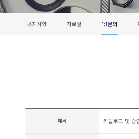
공지사항
자료실
1:1문의
제목
카탈로그 및 승