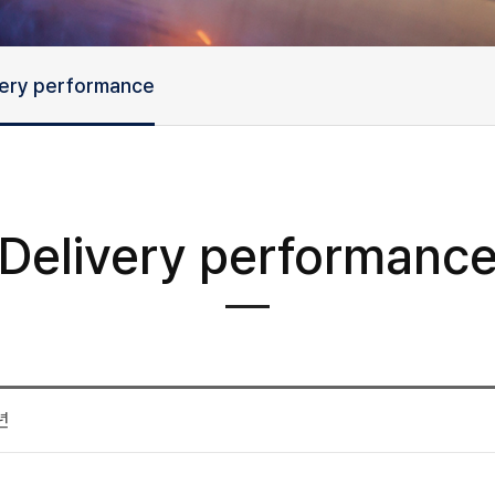
very performance
Delivery performanc
년