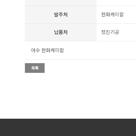
발주처
한화케이칼
납품처
정진기공
여수 한화케미칼