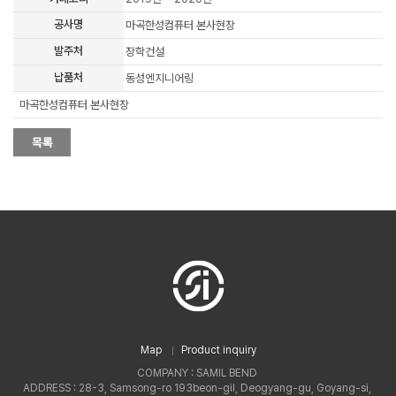
공사명
마곡한성컴퓨터 본사현장
발주처
장학건설
납품처
동성엔지니어링
마곡한성컴퓨터 본사현장
Map
Product inquiry
COMPANY : SAMIL BEND
ADDRESS : 28-3, Samsong-ro 193beon-gil, Deogyang-gu, Goyang-si,