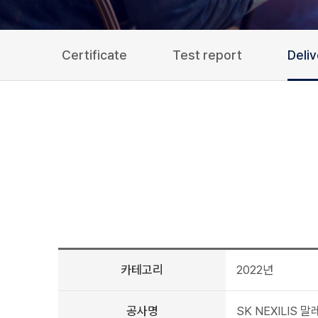
Certificate
Test report
Deli
카테고리
2022년
공사명
SK NEXILI