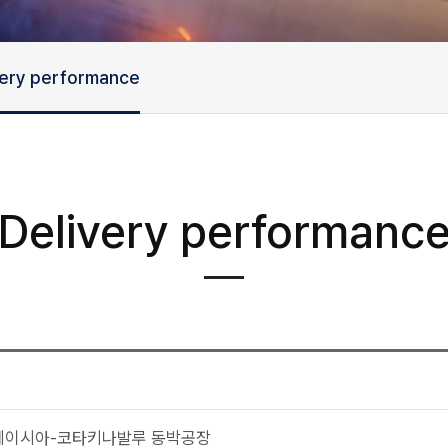
very performance
Delivery performanc
S 말레이시아-코타키나발루 동박공장