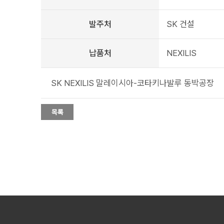
발주처
SK 건설
납품처
NEXILIS
SK NEXILIS 말레이시아-코타키나발루 동박공장