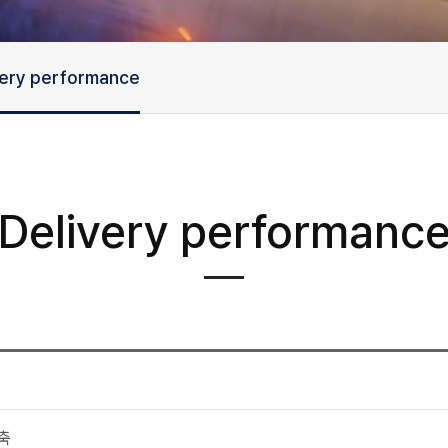
very performance
Delivery performanc
축