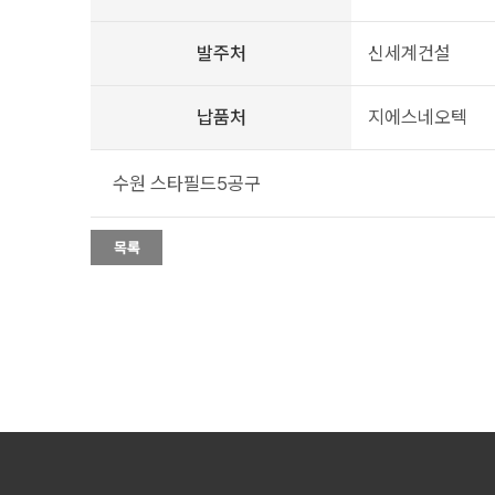
발주처
신세계건설
납품처
지에스네오텍
수원 스타필드5공구