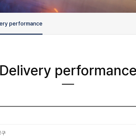
very performance
Delivery performanc
공구