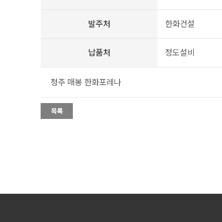
발주처
한화건설
납품처
정도설비
청주 매봉 한화포레나