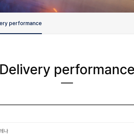
very performance
Delivery performanc
포레나