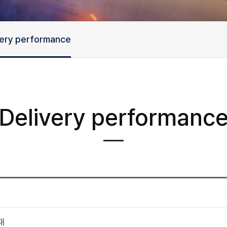
very performance
Delivery performanc
재