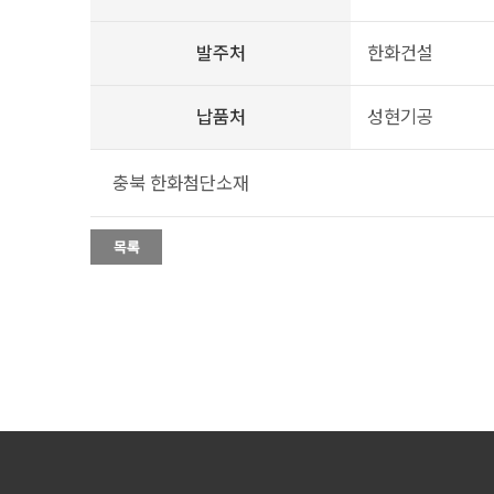
발주처
한화건설
납품처
성현기공
충북 한화첨단소재