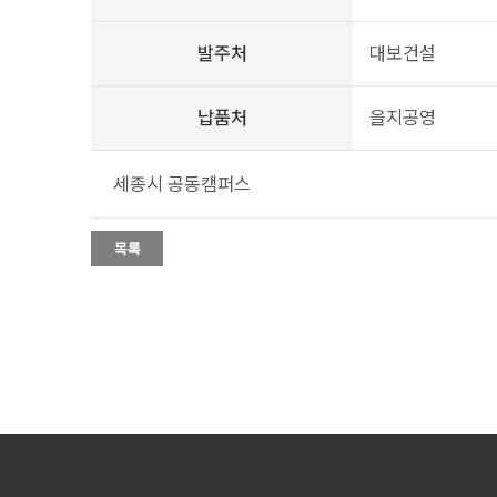
발주처
대보건설
납품처
을지공영
세종시 공동캠퍼스