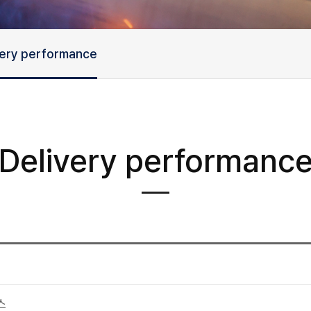
very performance
Delivery performanc
스