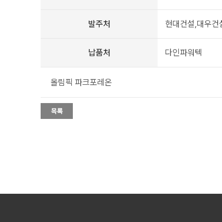
발주처
현대건설,대우건설
납품처
다인파워텍
올림픽 파크포레온