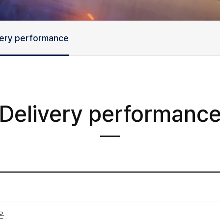
very performance
Delivery performanc
온