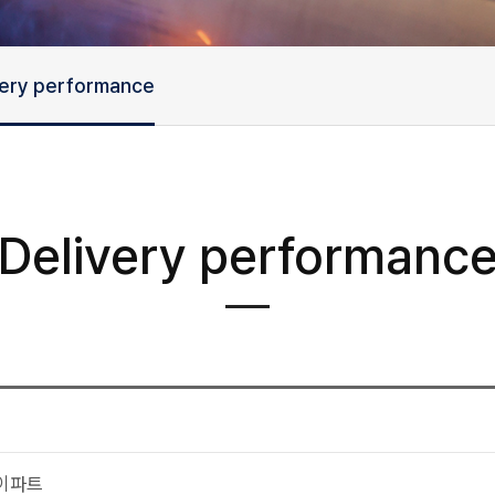
very performance
Delivery performanc
이파트