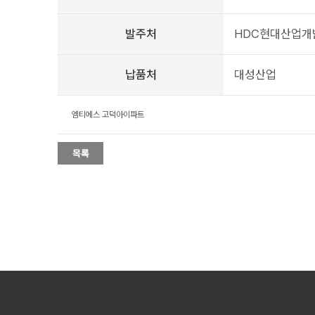
발주처
HDC현대산업개
납품처
대성산업
엠티에스 고덕아이파트