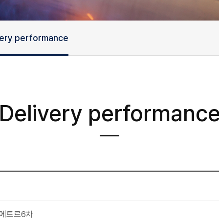
very performance
Delivery performanc
디에트르6차