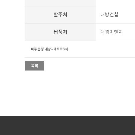
발주처
대방건설
납품처
대광이앤지
파주 운정 대방디에트르6차