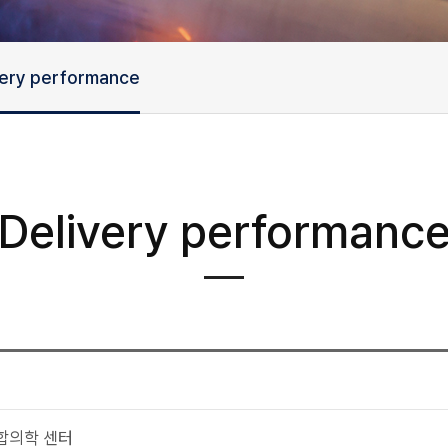
very performance
Delivery performanc
합의학 센터