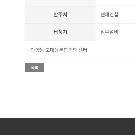
발주처
현대건설
납품처
삼우설비
안양동 고대융복합의학 센터