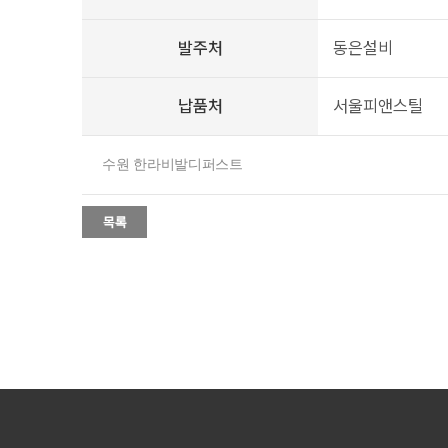
발주처
동은설비
납품처
서울피앤스틸
수원 한라비발디퍼스트