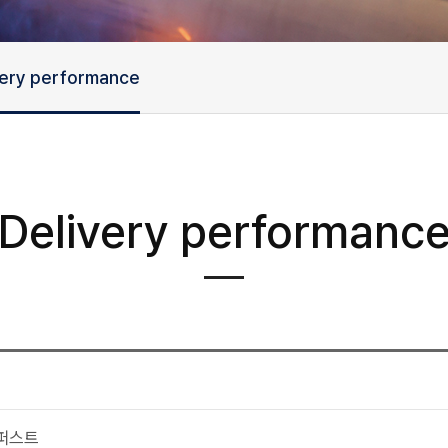
very performance
Delivery performanc
퍼스트