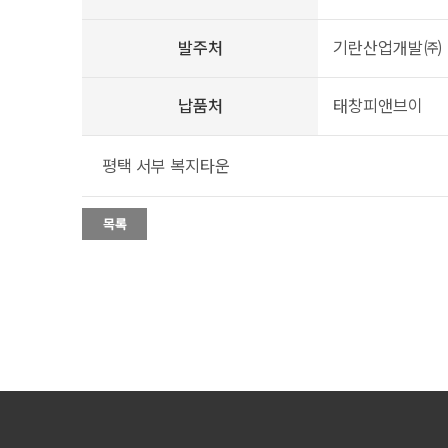
발주처
기란산업개발㈜
납품처
태창피앤브이
평택 서부 복지타운