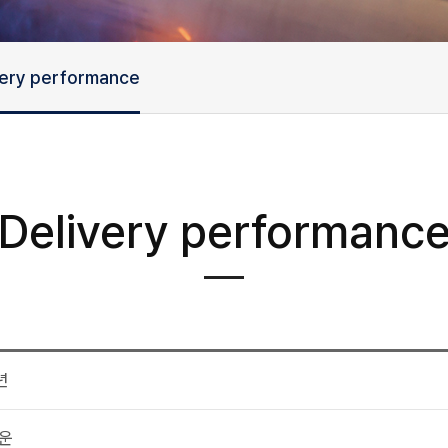
very performance
Delivery performanc
년
타운