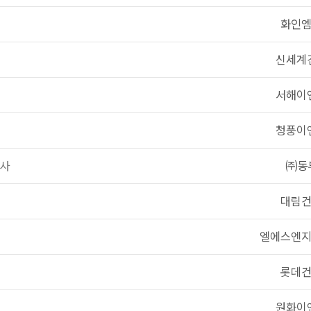
화인
신세계
서해이
청풍이
공사
㈜동
대림
엘에스엔
롯데
원화이