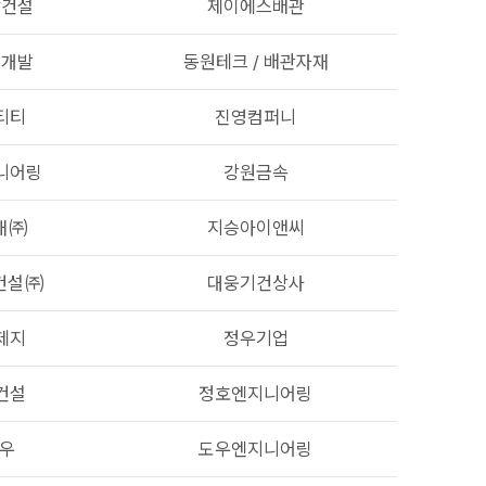
합건설
제이에스배관
업개발
동원테크 / 배관자재
티티
진영컴퍼니
니어링
강원금속
재㈜
지승아이앤씨
건설㈜
대웅기건상사
제지
정우기업
건설
정호엔지니어링
우
도우엔지니어링