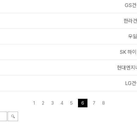
GS건
한라
우
SK 하
현대엔지
LG건
1
2
3
4
5
6
7
8