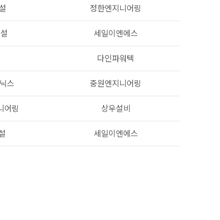
설
정한엔지니어링
건설
세일이엔에스
일
다인파워텍
이닉스
중원엔지니어링
니어링
상우설비
설
세일이엔에스