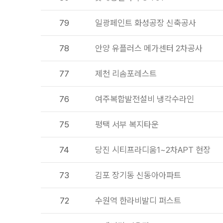
79
일광페인트 화성공장 신축공사
78
안양 유플러스 메가센터 2차공사
77
제천 리솜포레스트
76
여주복합발전설비 냉각수라인
75
평택 서부 복지타운
74
당진 시티프라디움1~2차APT 현장
73
김포 장기동 신동아아파트
72
수원역 한라비발디 퍼스트