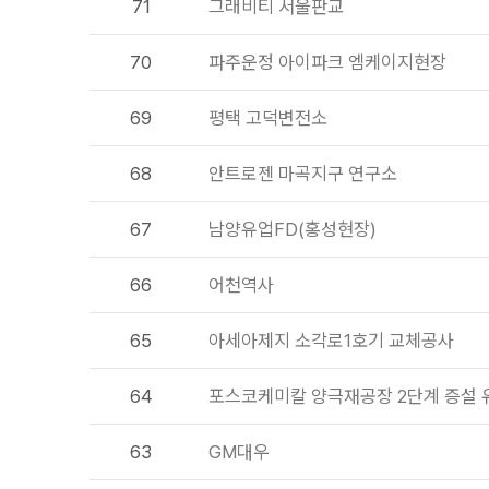
71
그래비티 서울판교
70
파주운정 아이파크 엠케이지현장
69
평택 고덕변전소
68
안트로젠 마곡지구 연구소
67
남양유업FD(홍성현장)
66
어천역사
65
아세아제지 소각로1호기 교체공사
64
포스코케미칼 양극재공장 2단계 증설
63
GM대우