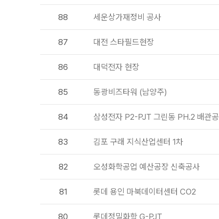
88
세운상가재정비 공사
87
대전 스타필드현장
86
대덕전자 현장
85
동광비즈타워 (남양주)
84
삼성전자 P2-PJT 그린동 PH.2 배관
83
김포 구래 지식산업센터 1차
82
오성화학공업 예산공장 신축공사
81
롯데 용인 마북데이터센터 CO2
80
롯데정밀화학 G-PJT