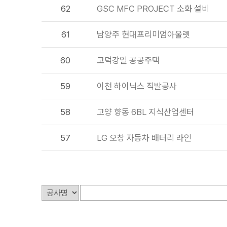
62
GSC MFC PROJECT 소화 설비
61
남양주 현대프리미엄아울렛
60
고덕강일 공공주택
59
이천 하이닉스 직발공사
58
고양 향동 6BL 지식산업센터
57
LG 오창 자동차 배터리 라인