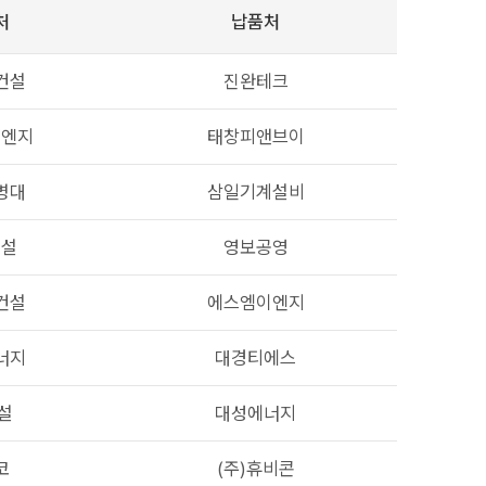
처
납품처
건설
진완테크
이엔지
태창피앤브이
병대
삼일기계설비
건설
영보공영
건설
에스엠이엔지
너지
대경티에스
설
대성에너지
코
(주)휴비콘