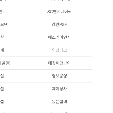
인트
SC엔지니어링
네오텍
강원P&F
건설
에스엠이엔지
기계
인성테크
개발㈜
태창피앤브이
건설
영보공영
건설
제이상사
건설
동은설비