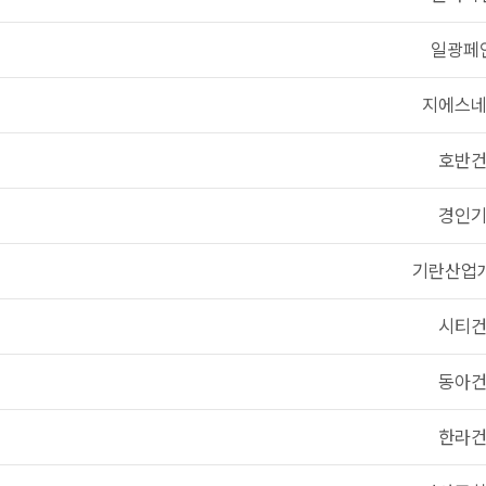
일광페
지에스
호반
경인
기란산업
시티
동아
한라