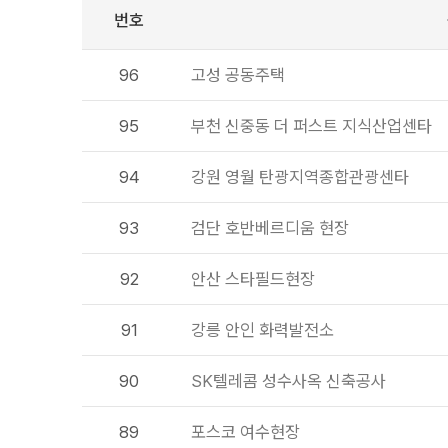
번호
96
고성 공동주택
95
부천 신중동 더 퍼스트 지식산업센타
94
강원 영월 탄광지역종합관광센타
93
검단 호반베르디움 현장
92
안산 스타필드현장
91
강릉 안인 화력발전소
90
SK텔레콤 성수사옥 신축공사
89
포스코 여수현장