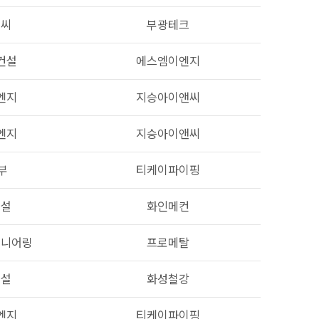
엠씨
부광테크
건설
에스엠이엔지
엔지
지승아이앤씨
엔지
지승아이앤씨
부
티케이파이핑
건설
화인메컨
지니어링
프로메탈
건설
화성철강
엔지
티케이파이핑