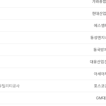
가와종
현대산
에스엠
동성엔지
동국방
대웅산업
아세아
 유틸리티공사
포스코
GM대