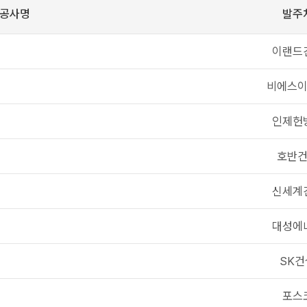
공사명
발주
이랜드
비에스
인제헌
호반
신세계
대성에
SK건
포스