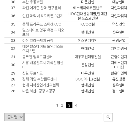
38
부산 우동호텔
디엘건설
대방설비
37
과천 메가존 산학 연구센터
에스케이에코플랜트
다인파워텍
HDC현대산업개발,현대건
36
인천 학익 시티오씨엘 3단지
다인파워텍
설,포스코건설
35
동해 프라우드 스위첸KCC
KCC건설
덕신건업
힐스테이트 양주 옥정 파티오
34
현대건설
삼우설비
포레
33
아산 크라운제과 공장
에스엠디자인
광명산업
대전 힐스테이트 도안퍼스트
32
현대건설
다인파워텍
오피스텔
31
동두천 행복드림센터
대우조건해양건설
근영이엔지
시흥 배곧신도시 지식산업센
지에스엔지
30
은성건설
터
니어링
29
신길 푸르지오
대우건설
한은이엔씨
28
김해 덕암 복합물류센터
SGC이테크건설
유진냉동
27
현대 지식산업가산퍼블릭
현대건설
삼우설비
26
나온 서산3공장 A공구
현대건설
정도설비
1
2
3
4