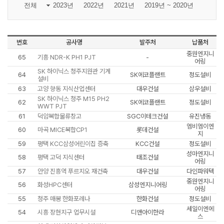
전체
2023년
2022년
2021년
2019년 ~ 2020년
번호
공사명
발주처
납품처
중원엔지니
65
기흥 NDR-K PH1 PJT
-
어링
SK 하이닉스 청주지원관 기계
64
SK에코플랜트
정도설비
설비
63
고양 향동 지식산업센터
대우건설
삼우설비
SK 하이닉스 청주 M15 PH2
62
SK에코플랜트
정도설비
WWT PJT
61
덕암복합물류창고
SGC이테크건설
유진냉동
엠비엠이엔
60
마곡 MICE복합CP1
롯데건설
지
59
평택 KCC삼성어린이집 증축
KCC건설
정도설비
성마엔지니
58
평택 고덕 지식센터
태조건설
어링
57
안양 진흥역 푸르지오 재건축
대우건설
다인파워텍
중원엔지니
56
화성HPC센터
삼성엔지니어링
어링
55
청주 매봉 한화포레나
한화건설
정도설비
세일이엔에
54
시흥 장현지구 업무시설
디앤아이한라
스