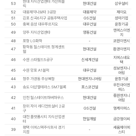
현대 지식산업센터 가산퍼블
53
현대건설
삼우설비
릭
52
대웅제약나보타 3공장
대웅제약
제이오
51
김포 신곡6지구 공동주택사업
GS건설
성마기업
50
충북 음성 대우푸르지오
대우건설
윤창기공
엔에스이엔
49
양주 지식산업센타
영동건설
지
48
포항 LG화학
-
코원이엔시
황학동 힐스테이트 청계센트
47
현대건설
환경이엔지
럴
지에스네오
46
수원 스타필드5공구
신세계건설
텍
성보엔지니
45
수원 망포 A1블럭
대우건설
어링
44
청주 가경동 주상복합
현대엔지니어링
윤창기공
우진아이엔
43
송도 더샵엘테라스 SM7블록
포스코건설
에스
중원엔지니
42
인천 힐스테이트하버하우스
현대건설
어링
장위 자이 레디언트설비 2공
41
GS건설
엠케이에스
구
대전 플렛폼시티 지식산업센
40
한일개발
금강엠이씨
터
평택 이에스텍주식회사 경기
세움제이에
39
-
지점
스티