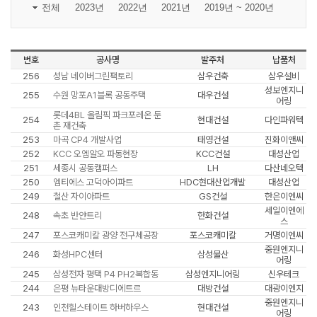
전체
2023년
2022년
2021년
2019년 ~ 2020년
번호
공사명
발주처
납품처
256
성남 네이버그린팩토리
삼우건축
삼우설비
성보엔지니
255
수원 망포A1블록 공동주택
대우건설
어링
롯데4BL 올림픽 파크포레온 둔
254
현대건설
다인파워텍
촌 재건축
253
마곡 CP4 개발사업
태영건설
진화이앤씨
252
KCC 오엠알오 파동현장
KCC건설
대성산업
251
세종시 공동캠퍼스
LH
다산네오텍
250
엠티에스 고덕아이파트
HDC현대산업개발
대성산업
249
철산 자이아파트
GS건설
한은이엔씨
세일이엔에
248
속초 반얀트리
한화건설
스
247
포스코캐미칼 광양 전구체공장
포스코캐미칼
거명이엔씨
중원엔지니
246
화성HPC센터
삼성물산
어링
245
삼성전자 평택 P4 PH2복합동
삼성엔지니어링
신우테크
244
은평 뉴타운대방디에트르
대방건설
대광이엔지
중원엔지니
243
인천힐스테이트 하버하우스
현대건설
어링