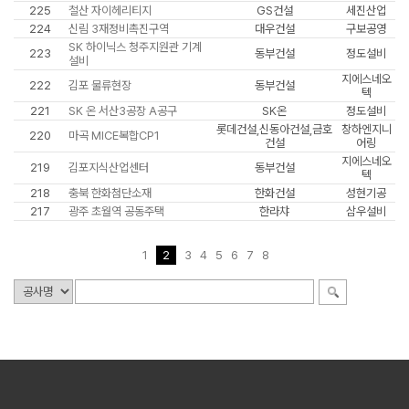
225
철산 자이헤리티지
GS건설
세진산업
224
신림 3재정비촉진구역
대우건설
구보공영
SK 하이닉스 청주지원관 기계
223
동부건설
정도설비
설비
지에스네오
222
김포 물류현장
동부건설
텍
221
SK 온 서산3공장 A공구
SK온
정도설비
롯데건설,신동아건설,금호
창하엔지니
220
마곡 MICE복합CP1
건설
어링
지에스네오
219
김포지식산업센터
동부건설
텍
218
충북 한화첨단소재
한화건설
성현기공
217
광주 초월역 공동주택
한라챠
삼우설비
1
2
3
4
5
6
7
8