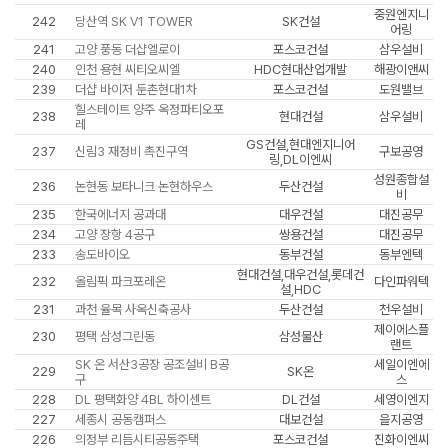
중원엔지니
242
당산역 SK V1 TOWER
SK건설
어링
241
고양 풍동 더샵엘로이
포스코건설
삼우설비
240
인천 용현 씨티오씨엘
HDC현대산업개발
해광이앤씨
239
더샵 바이저 둔촌현대1차
포스코건설
도원밸브
힐스테이트 양주 옥정파티오포
238
현대건설
삼우설비
레
GS건설,현대엔지니어
237
신림3 재정비 촉진구역
구보공영
링,DL이엔씨
성원종합설
236
논현동 보타니크 논현하우스
두산건설
비
235
한국에너지 공과대
대우건설
대진공무
234
고양 장항 4공구
쌍용건설
대진공무
233
송도바이오
동부건설
동부엔텍
현대건설,대우건설,롯데건
232
올림픽 파크포레온
다인파워텍
설,HDC
231
과천 율목 사옥신축공사
두산건설
천우설비
제이에스플
230
평택 삼성그린동
삼성물산
랜트
SK 온 서산3공장 공조설비 B공
세일이엔에
229
SK온
구
스
228
DL 평택화양 4BL 하이센트
DL건설
세영이엔지
227
세종시 공동캠퍼스
대보건설
을지공영
226
의정부 리듬시티공동주택
포스코건설
진화이엔씨