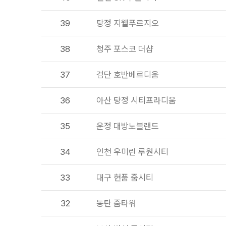
39
탕정 지웰푸르지오
38
청주 포스코 더샵
37
검단 호반베르디움
36
아산 탕정 시티프라디움
35
운정 대방노블랜드
34
인천 우미린 루원시티
33
대구 현품 줌시티
32
동탄 줌타워