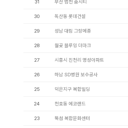
31
부산 범천 줌시티
30
독산동 롯데건설
29
성남 대림 그랑메종
28
월곶 블루밍 더마크
27
시흥시 진천리 명성아파트
26
하남 SD병원 보수공사
25
덕은지구 복합빌딩
24
천호동 에코랜드
23
뚝섬 복합문화센터