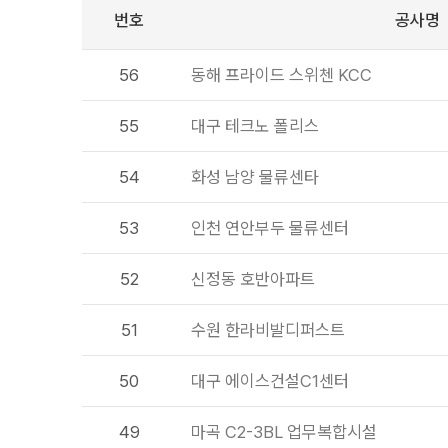
번호
공사명
56
동해 프라이드 스위첸 KCC
55
대구 테크노 폴리스
54
화성 남양 물류센타
53
인천 연안부두 물류센터
52
신정동 호반아파트
51
수원 한라비발디퍼스트
50
대구 에이스건설C1센터
49
마곡 C2-3BL 업무복합시설