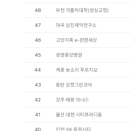
48
부천 가톨릭대학(성심교정)
47
마곡 삼진제약연구소
46
고양지축 e-편한세상
45
광명중앙병원
44
계롱 농소리 푸르지오
43
동탄 삼정그린코아
42
상주 태왕 아너스
41
울산 대현 시티프라디움
40
인천 SK 루원시티