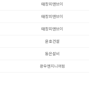
태창피앤브이
태창피앤브이
태창피앤브이
윤호건설
동은설비
광우엔지니어링