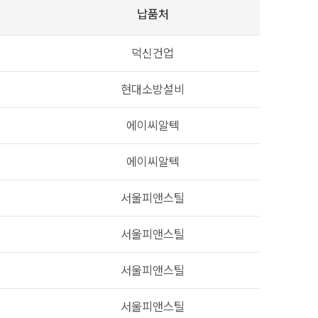
납품처
덕신건업
현대소방설비
에이씨알텍
에이씨알텍
서울피앤스틸
서울피앤스틸
서울피앤스틸
서울피앤스틸