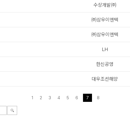
수상개발㈜
㈜삼우이엔텍
㈜삼우이엔텍
LH
한신공영
대우조선해양
1
2
3
4
5
6
7
8