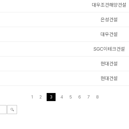
대우조건해양건설
은성건설
대우건설
SGC이테크건설
현대건설
현대건설
1
2
3
4
5
6
7
8