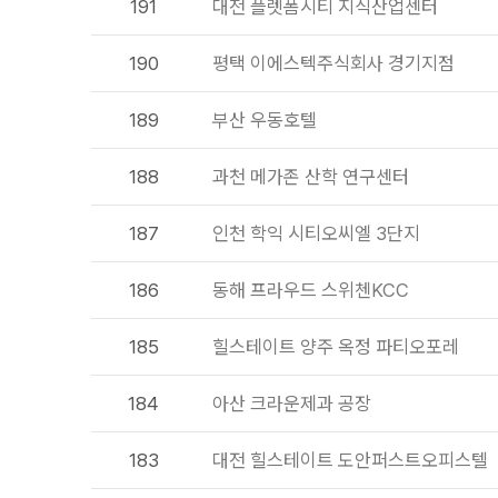
191
대전 플렛폼시티 지식산업센터
190
평택 이에스텍주식회사 경기지점
189
부산 우동호텔
188
과천 메가존 산학 연구센터
187
인천 학익 시티오씨엘 3단지
186
동해 프라우드 스위첸KCC
185
힐스테이트 양주 옥정 파티오포레
184
아산 크라운제과 공장
183
대전 힐스테이트 도안퍼스트오피스텔