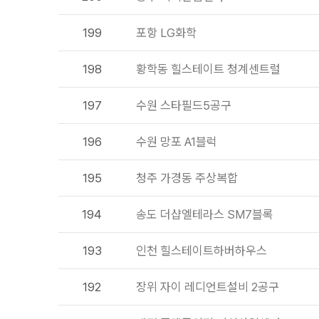
199
포항 LG화학
198
황학동 힐스테이트 청계센트럴
197
수원 스타필드5공구
196
수원 망포 A1블럭
195
청주 가경동 주상복합
194
송도 더샵엘테라스 SM7블록
193
인천 힐스테이트하버하우스
192
장위 자이 레디언트설비 2공구