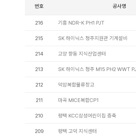
번호
공사명
216
기흥 NDR-K PH1 PJT
215
SK 하이닉스 청주지원관 기계설비
214
고양 향동 지식산업센터
213
SK 하이닉스 청주 M15 PH2 WWT P
212
덕암복합물류창고
211
마곡 MICE복합CP1
210
평택 KCC삼성어린이집 증축
209
평택 고덕 지식센터