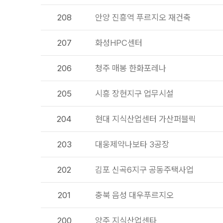
208
안양 진흥역 푸르지오 재건축
207
화성HPC센터
206
청주 매봉 한화포레나
205
시흥 장현지구 업무시설
204
현대 지식산업센터 가산퍼블릭
203
대웅제약나보타 3공장
202
김포 신곡6지구 공동주택사업
201
충북 음성 대우푸르지오
200
양주 지식산업센타