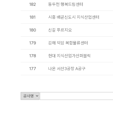
182
동두천 행복드림센터
181
시흥 배곧신도시 지식산업센터
180
신길 푸르지오
179
김해 덕암 복합물류센터
178
현대 지식산업가산퍼블릭
177
나온 서산3공장 A공구