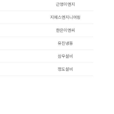
근영이엔지
지에스엔지니어링
한은이엔씨
유진냉동
삼우설비
정도설비