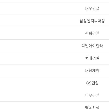
대우건설
삼성엔지니어링
한화건설
디앤아이한라
현대건설
대웅제약
GS건설
대우건설
영동건설