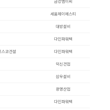
금강엠이씨
세움제이에스티
대방설비
다인파워텍
포스코건설
다인파워텍
덕신건업
삼우설비
광명산업
다인파워텍