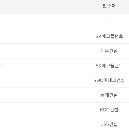
발주처
-
SK에코플랜트
대우건설
JT
SK에코플랜트
SGC이테크건설
롯데건설
KCC건설
태조건설