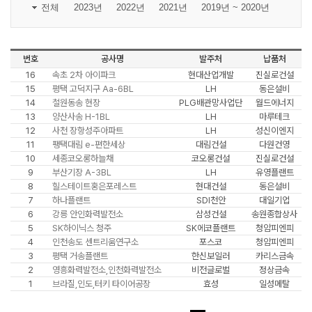
전체
2023년
2022년
2021년
2019년 ~ 2020년
번호
공사명
발주처
납품처
16
속초 2차 아이파크
현대산업개발
진실로건설
15
평택 고덕지구 Aa-6BL
LH
동은설비
14
철원동송 현장
PLG배관망사업단
월드에너지
13
양산사송 H-1BL
LH
마루테크
12
사천 장항성주아파트
LH
성신이엔지
11
팽택대림 e-편한세상
대림건설
다원건영
10
세종코오롱하늘채
코오롱건설
진실로건설
9
부산기장 A-3BL
LH
유영플랜트
8
힐스테이트홍은포레스트
현대건설
동은설비
7
하나플랜트
SDI천안
대일기업
6
강릉 안인화력발전소
삼성건설
송원종합상사
5
SK하이닉스 청주
SK에코플랜트
청암피엔피
4
인천송도 센트리움연구소
포스코
청암피엔피
3
평택 거송플랜트
한신보일러
카리스금속
2
영흥화력발전소,인천화력발전소
비전글로벌
정상금속
1
브라질,인도,터키 타이어공장
효성
일성메탈