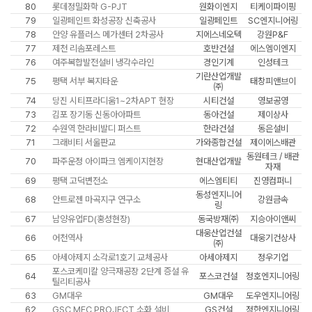
80
롯데정밀화학 G-PJT
원화이엔지
티케이파이핑
79
일광페인트 화성공장 신축공사
일광페인트
SC엔지니어링
78
안양 유플러스 메가센터 2차공사
지에스네오텍
강원P&F
77
제천 리솜포레스트
호반건설
에스엠이엔지
76
여주복합발전설비 냉각수라인
경인기계
인성테크
기란산업개발
75
평택 서부 복지타운
태창피앤브이
㈜
74
당진 시티프라디움1~2차APT 현장
시티건설
영보공영
73
김포 장기동 신동아아파트
동아건설
제이상사
72
수원역 한라비발디 퍼스트
한라건설
동은설비
71
그래비티 서울판교
가와종합건설
제이에스배관
동원테크 / 배관
70
파주운정 아이파크 엠케이지현장
현대산업개발
자재
69
평택 고덕변전소
에스엠티티
진영컴퍼니
동성엔지니어
68
안트로젠 마곡지구 연구소
강원금속
링
67
남양유업FD(홍성현장)
동국방재㈜
지승아이앤씨
대웅산업건설
66
어천역사
대웅기건상사
㈜
65
아세아제지 소각로1호기 교체공사
아세아제지
정우기업
포스코케미칼 양극재공장 2단계 증설 유
64
포스코건설
정호엔지니어링
틸리티공사
63
GM대우
GM대우
도우엔지니어링
62
GSC MFC PROJECT 소화 설비
GS건설
정한엔지니어링