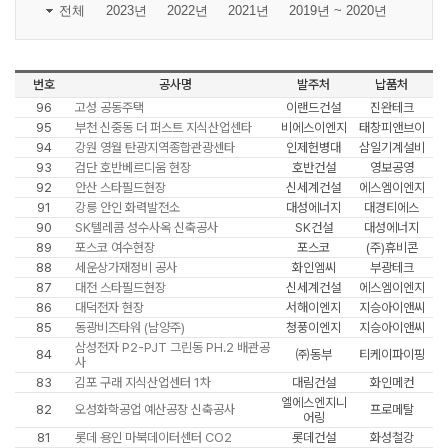
전체
2023년
2022년
2021년
2019년 ~ 2020년
번호
공사명
발주처
납품처
96
고성 공동주택
이랜드건설
진완테크
95
부천 신중동 더 퍼스트 지식산업센타
비에스이엔지
태창피앤브이
94
강원 영월 탄광지역종합관광센타
인제헌병대
삼일기계설비
93
검단 호반베르디움 현장
호반건설
영보공영
92
안산 스타필드현장
신세계건설
에스엠이엔지
91
강릉 안인 화력발전소
대성에너지
대경티에스
90
SK텔레콤 성수사옥 신축공사
SK건설
대성에너지
89
포스코 여수현장
포스코
(주)휴비콘
88
세운상가재정비 공사
화인엠씨
부광테크
87
대전 스타필드현장
신세계건설
에스엠이엔지
86
대덕전자 현장
서해이엔지
지승아이앤씨
85
동광비즈타워 (남양주)
청풍이엔지
지승아이앤씨
삼성전자 P2-PJT 그린동 PH.2 배관공
84
㈜동부
티케이파이핑
사
83
김포 구래 지식산업센터 1차
대림건설
화인메컨
엘에스엔지니
82
오성화학공업 예산공장 신축공사
프로메탈
어링
81
롯데 용인 마북데이터센터 CO2
롯데건설
화성철강