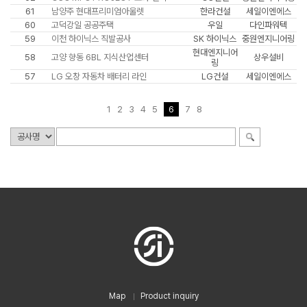
61
남양주 현대프리미엄아울렛
한라건설
세일이엔에스
60
고덕강일 공공주택
우일
다인파워텍
59
이천 하이닉스 직발공사
SK 하이닉스
중원엔지니어링
현대엔지니어
58
고양 향동 6BL 지식산업센터
상우설비
링
57
LG 오창 자동차 배터리 라인
LG건설
세일이엔에스
1
2
3
4
5
6
7
8
Map
Product inquiry